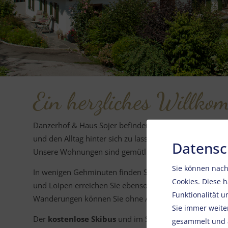
Ein herzliches Will
Danzerhof & Haus Sojer befinden sich in idealer,
zentra
und den Alltag hinter sich zu lassen.
Datensc
Unsere Wohnungen sind gemütlich eingerichtet und all
Sie können nach
In wenigen Gehminuten finden Sie zahlreiche Restaurant
Cookies. Diese 
und Loipen erreichen Sie ebenso mühelos zu Fuß wie den
Funktionalität 
Wanderungen können Sie ohne Auto direkt vom Haus w
Sie immer weite
Der
kostenlose Skibus
und im Sommer der „ KaiserJet“
gesammelt und a