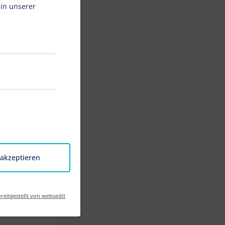
 in unserer
Hauses
 akzeptieren
reitgestellt von websedit