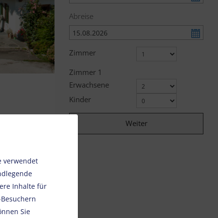
Abreise
Zimmer
Zimmer
1
Erwachsene
Kinder
ßen
Weiter
e verwendet
hulen
undlegende
e
re Inhalte für
e-Besuchern
önnen Sie