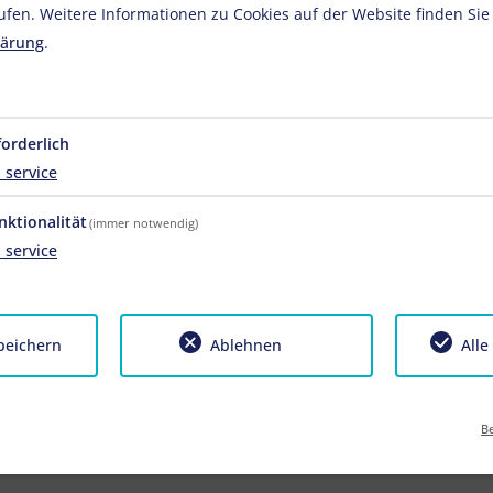
ufen. Weitere Informationen zu Cookies auf der Website finden Sie
eiten (Wandern, Radfahren, Klettern, Schwimmen, Golfen) rund
lärung
.
al ob Sie Ausrüstung oder Zubehör benötigen. Als Gäste unseres 
forderlich
1
service
nktionalität
(immer notwendig)
1
service
peichern
Ablehnen
Alle
loser Unterstellplatz -
Keine Haustiere erlaubt
Carport
Be